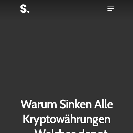
Skip
Menu
to
Close
main
Menu
content
Warum Sinken Alle
Kryptowährungen