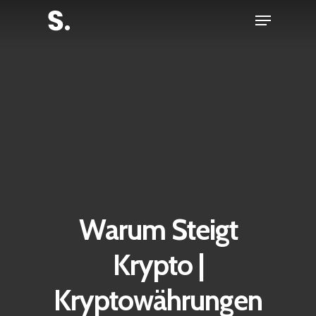
Skip
Menu
to
Close
main
Menu
content
Warum Steigt
Krypto |
Kryptowährungen