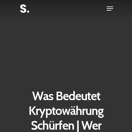
Skip
Menu
to
Close
main
Menu
content
Was Bedeutet
Kryptowährung
Schürfen | Wer