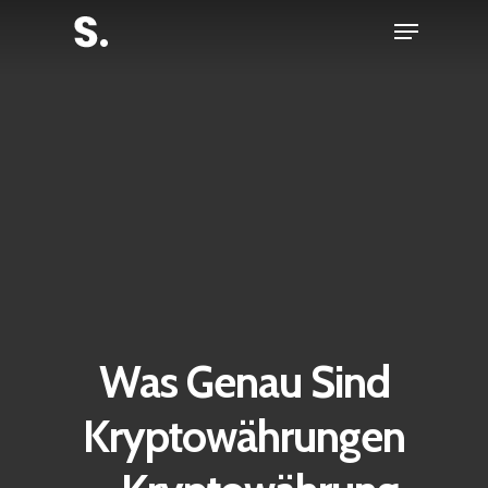
Skip
Menu
to
Close
main
Menu
content
Was Genau Sind
Kryptowährungen