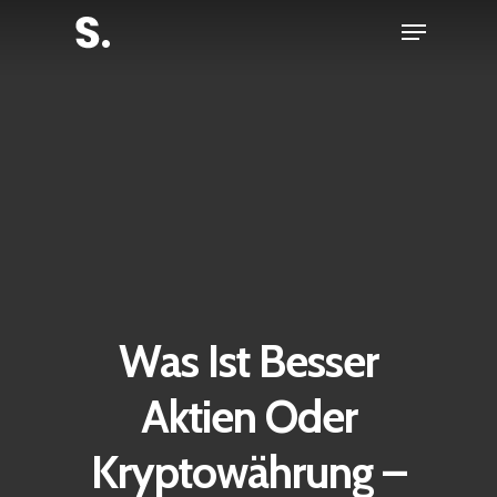
Skip
Menu
to
Close
main
Menu
content
Was Ist Besser
Aktien Oder
Kryptowährung –