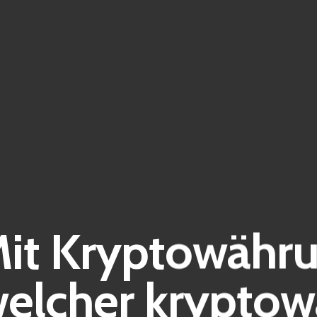
Mit Kryptowähr
welcher krypto