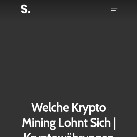
Skip
Menu
to
Close
main
Menu
content
Welche Krypto
Mining Lohnt Sich |