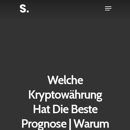
Skip
Menu
to
Close
main
Menu
content
Welche
Kryptowährung
Hat Die Beste
Prognose | Warum