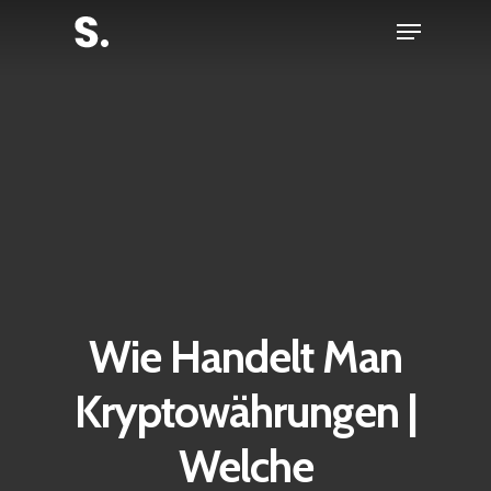
Skip
Menu
to
Close
main
Menu
content
Wie Handelt Man
Kryptowährungen |
Welche