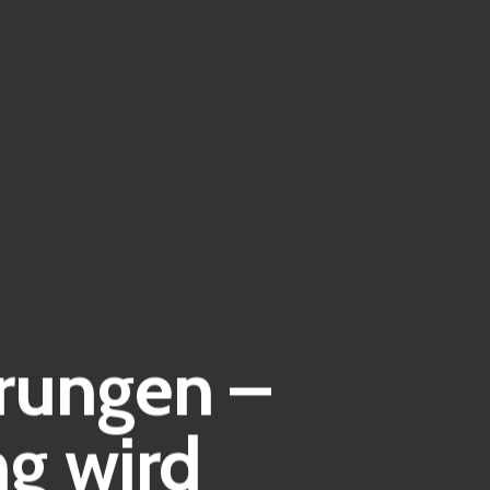
rungen –
g wird