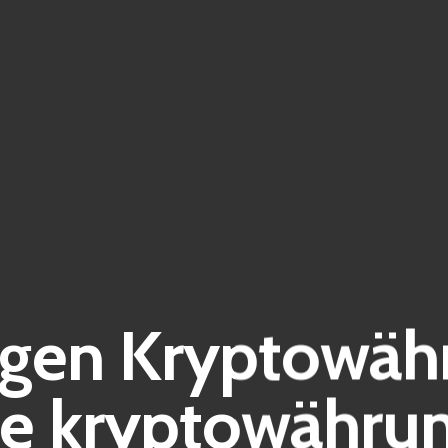
igen Kryptowäh
e kryptowährun