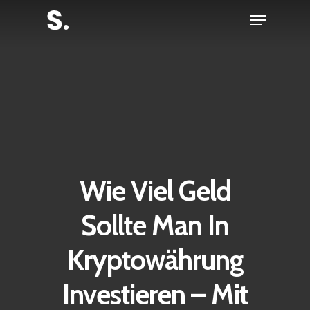
Skip
Menu
to
Close
main
Menu
content
Wie Viel Geld
Sollte Man In
Kryptowährung
Investieren – Mit