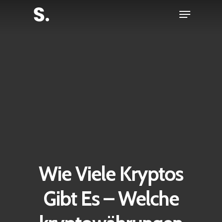
Skip
Menu
to
Close
main
Menu
content
Wie Viele Kryptos
Gibt Es – Welche