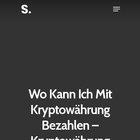
Skip
Menu
to
Close
main
Menu
content
Wo Kann Ich Mit
Kryptowährung
Bezahlen –