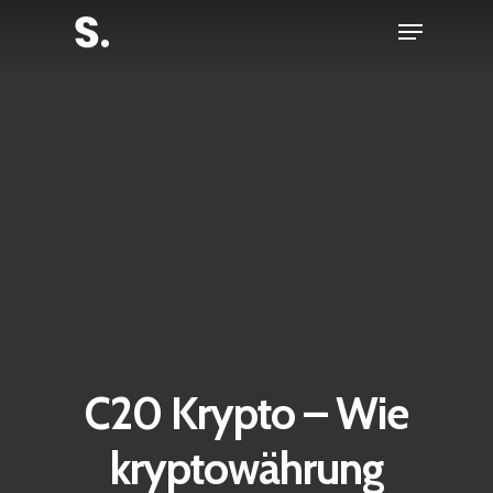
Skip
Menu
to
Close
main
Menu
content
C20 Krypto – Wie
kryptowährung