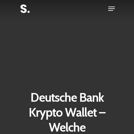
Skip
Menu
to
Close
main
Menu
content
Deutsche Bank
Krypto Wallet –
Welche