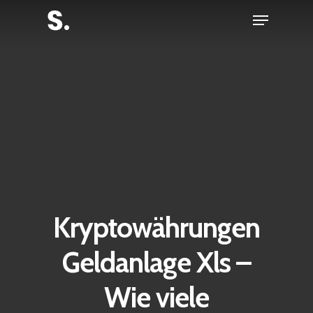
Skip
Menu
to
Close
main
Menu
content
Kryptowährungen
Geldanlage Xls –
Wie viele