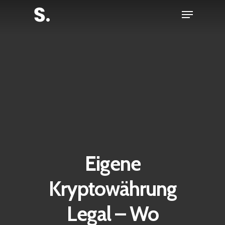
Skip
Menu
to
Close
main
Menu
content
Eigene
Kryptowährung
Legal – Wo