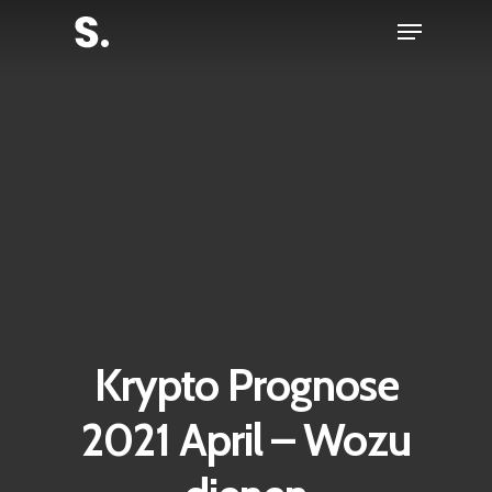
Skip
Menu
to
Close
main
Menu
content
Krypto Prognose
2021 April – Wozu