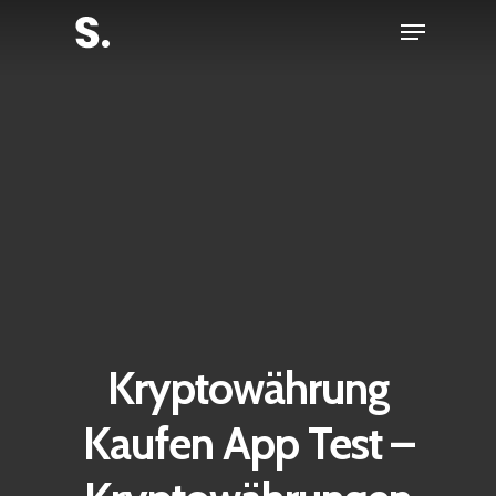
Skip
Menu
to
Close
main
Menu
content
Kryptowährung
Kaufen App Test –