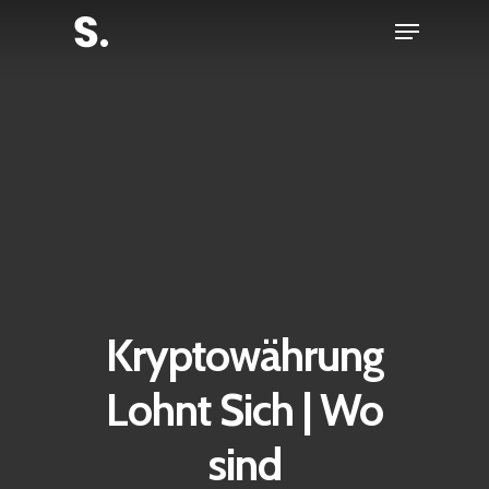
Skip
Menu
to
Close
main
Menu
content
Kryptowährung
Lohnt Sich | Wo
sind