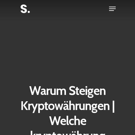
Skip
Menu
to
Close
main
Menu
content
Warum Steigen
Kryptowährungen |
Welche