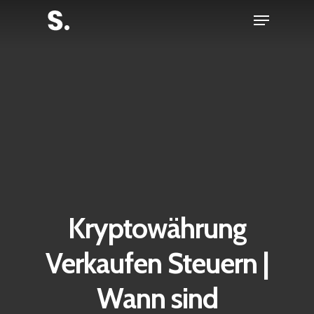
Skip
Menu
to
Close
main
Menu
content
Kryptowährung
Verkaufen Steuern |
Wann sind