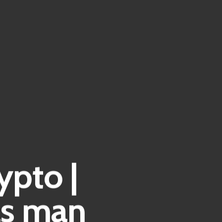
ypto |
as man