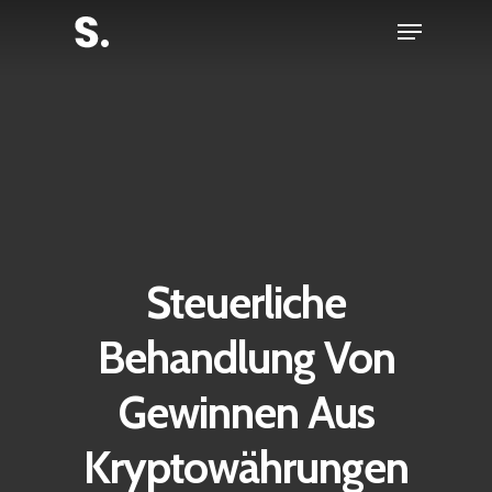
Skip
Menu
to
Close
main
Menu
content
Steuerliche
Behandlung Von
Gewinnen Aus
Kryptowährungen